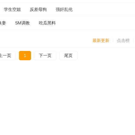
学生空姐
反差母狗
强奸乱伦
换妻
SM调教
吃瓜黑料
最新更新
点击榜
上一页
1
下一页
尾页